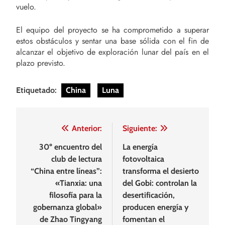
vuelo.
El equipo del proyecto se ha comprometido a superar
estos obstáculos y sentar una base sólida con el fin de
alcanzar el objetivo de exploración lunar del país en el
plazo previsto.
Etiquetado:
China
Luna
Navegación
Anterior:
Siguiente:
de
30º encuentro del
La energía
club de lectura
fotovoltaica
entradas
“China entre líneas”:
transforma el desierto
«Tianxia: una
del Gobi: controlan la
filosofía para la
desertificación,
gobernanza global»
producen energía y
de Zhao Tingyang
fomentan el