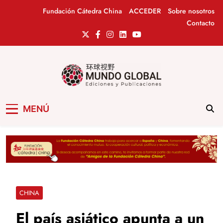
Saltar
Fundación Cátedra China
ACCEDER
Sobre nosotros
al
Contacto
contenido
Mundo Global
Revista de información del Grupo Cátedra
MENÚ
China
CHINA
El país asiático apunta a un