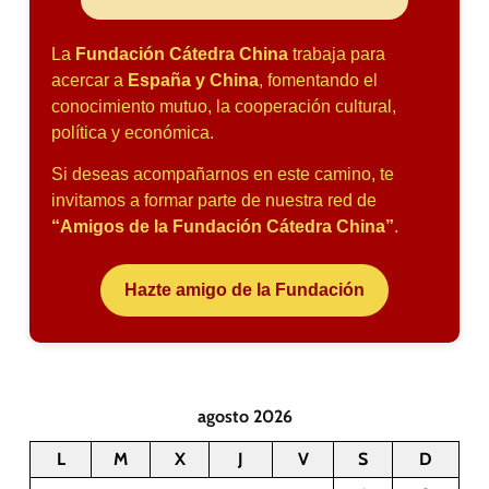
La
Fundación Cátedra China
trabaja para
acercar a
España y China
, fomentando el
conocimiento mutuo, la cooperación cultural,
política y económica.
Si deseas acompañarnos en este camino, te
invitamos a formar parte de nuestra red de
“Amigos de la Fundación Cátedra China”
.
Hazte amigo de la Fundación
agosto 2026
L
M
X
J
V
S
D