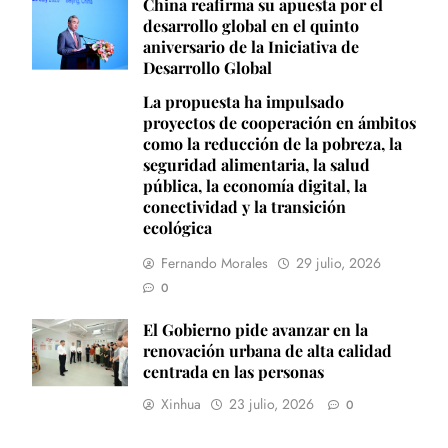
China reafirma su apuesta por el
desarrollo global en el quinto
aniversario de la Iniciativa de
Desarrollo Global
La propuesta ha impulsado
proyectos de cooperación en ámbitos
como la reducción de la pobreza, la
seguridad alimentaria, la salud
pública, la economía digital, la
conectividad y la transición
ecológica
Fernando Morales
29 julio, 2026
0
El Gobierno pide avanzar en la
renovación urbana de alta calidad
centrada en las personas
Xinhua
23 julio, 2026
0