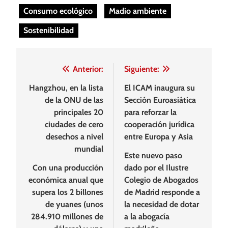
Consumo ecológico
Madio ambiente
Sostenibilidad
Navegación
Anterior:
Siguiente:
de
Hangzhou, en la lista
El ICAM inaugura su
de la ONU de las
Sección Euroasiática
entradas
principales 20
para reforzar la
ciudades de cero
cooperación jurídica
desechos a nivel
entre Europa y Asia
mundial
Este nuevo paso
Con una producción
dado por el Ilustre
económica anual que
Colegio de Abogados
supera los 2 billones
de Madrid responde a
de yuanes (unos
la necesidad de dotar
284.910 millones de
a la abogacía