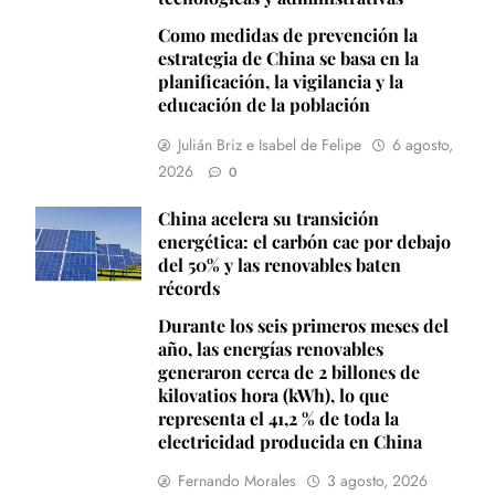
Como medidas de prevención la
estrategia de China se basa en la
planificación, la vigilancia y la
educación de la población
Julián Briz e Isabel de Felipe
6 agosto,
2026
0
China acelera su transición
energética: el carbón cae por debajo
del 50% y las renovables baten
récords
Durante los seis primeros meses del
año, las energías renovables
generaron cerca de 2 billones de
kilovatios hora (kWh), lo que
representa el 41,2 % de toda la
electricidad producida en China
Fernando Morales
3 agosto, 2026