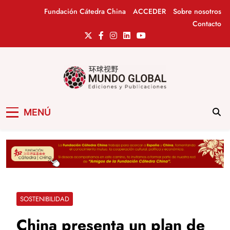
Saltar
Fundación Cátedra China
ACCEDER
Sobre nosotros
al
Contacto
contenido
Mundo Global
Revista de información del Grupo Cátedra
MENÚ
China
SOSTENIBILIDAD
China presenta un plan de