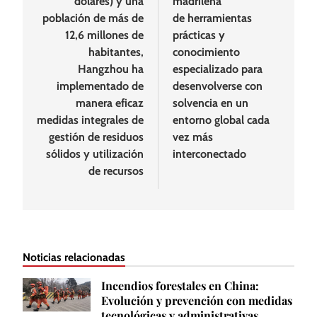
dólares) y una
madrileña
población de más de
de herramientas
12,6 millones de
prácticas y
habitantes,
conocimiento
Hangzhou ha
especializado para
implementado de
desenvolverse con
manera eficaz
solvencia en un
medidas integrales de
entorno global cada
gestión de residuos
vez más
sólidos y utilización
interconectado
de recursos
Noticias relacionadas
Incendios forestales en China:
Evolución y prevención con medidas
tecnológicas y administrativas