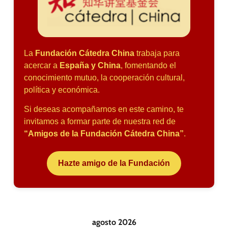
La
Fundación Cátedra China
trabaja para
acercar a
España y China
, fomentando el
conocimiento mutuo, la cooperación cultural,
política y económica.
Si deseas acompañarnos en este camino, te
invitamos a formar parte de nuestra red de
“Amigos de la Fundación Cátedra China”
.
Hazte amigo de la Fundación
agosto 2026