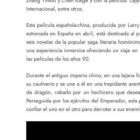
Zhang Yimou y Chen Kaige y con la película ‘Opp
Internacional, entre otros.
Esta película española-china, producida por Lar
estrenada en España en abril, está destinada al p
seis novelas de la popular saga literaria homóni
una experiencia inmersiva ofreciendo un viaje e
las películas de los años 90.
Durante el antiguo imperio chino, en una lejana f
su cautiverio y se une a él en una trepidante ave
de dragón, robado por un hechicero que desea e
Perseguida por los ejércitos del Emperador, esta 
confiar el uno en el otro para derrotar a sus enemi