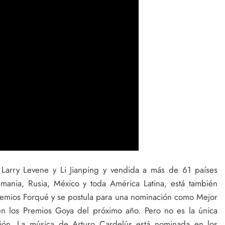
 Larry Levene y Li Jianping y vendida a más de 61 países
mania, Rusia, México y toda América Latina, está también
remios Forqué y se postula para una nominación como Mejor
en los Premios Goya del próximo año. Pero no es la única
ión. La música de Arturo Cardelús está nominada en los