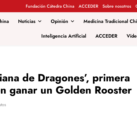
Fundación Cátedra China
ACCEDER
Sobre nosotros
hina
Noticias
Opinión
Medicina Tradicional Ch
al
Inteligencia Artificial
ACCEDER
Víde
ana de Dragones’, primera
 en ganar un Golden Rooster
utos