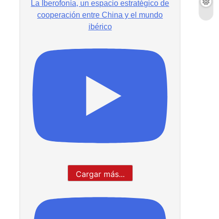
La Iberofonía, un espacio estratégico de
cooperación entre China y el mundo
ibérico
Cargar más...