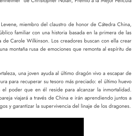
enheimer’ de Christopher Nolan, Premio a la Mejor Película
ry Levene, miembro del claustro de honor de Cátedra China,
úblico familiar con una historia basada en la primera de las
ma de Carole Wilkinson. Los creadores buscan con ella crear
n una montaña rusa de emociones que remonta al espíritu de
ortaleza, una joven ayuda al último dragón vivo a escapar de
ntura para recuperar su tesoro más preciado: el último huevo
l poder que en él reside para alcanzar la inmortalidad.
pareja viajará a través de China e irán aprendiendo juntos a
gos y garantizar la supervivencia del linaje de los dragones.