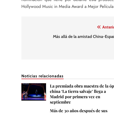
Hollywood Music in Media Award a Mejor Película
Navegación
Anteri
de
Más allá de la amistad China-Espa
entradas
Noticias relacionadas
La premiada obra maestra de la ó
china ‘La tierra salvaje’ llega a
Madrid por primera vez en
septiembre
Más de 30 años después de sus