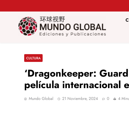
Saltar
al
contenido
C
Mundo Glob
Revista de información del Grupo Cátedra China
CULTURA
‘Dragonkeeper: Guardi
película internacional
Mundo Global
21 Noviembre, 2024
0
4 Min