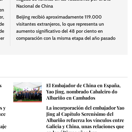
Nacional de China
en
r,
Beijing recibió aproximadamente 119.000
de
visitantes extranjeros, lo que representa un
de
aumento significativo del 48 por ciento en
er
comparación con la misma etapa del año pasado
s
El Embajador de China en España,
Yao Jing, nombrado Cabaleiro do
Albariño en Cambados
s y
La incorporación del embajador Yao
uce
Jing al Capítulo Serenísimo del
Albariño refuerza los vínculos entre
iaje
Galicia y China, unas relaciones que