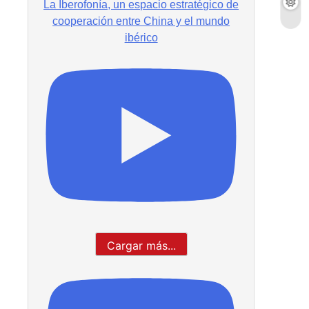
La Iberofonía, un espacio estratégico de
cooperación entre China y el mundo
ibérico
Cargar más...