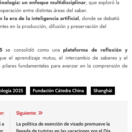
inología: un enfoque multidisciplinar
, que exploró la
peración entre distintas áreas del saber.
la era de la inteligencia artificial
, donde se debatió
ntes en la producción, difusión y preservación del
5
se consolidó como una
plataforma de reflexión y
que el aprendizaje mutuo, el intercambio de saberes y el
mo pilares fundamentales para avanzar en la comprensión de
ología 2025
Fundación Cátedra China
Shanghái
or:
Siguiente:
 a
La política de exención de visado promueve la
jer
llegada de turistas en las vacaciones por el Día