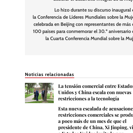
entradas
Lo hizo durante su discurso inaugural 
la Conferencia de Líderes Mundiales sobre la Muje
celebrada en Beijing con representantes de más 
100 países para conmemorar el 30.º aniversario 
la Cuarta Conferencia Mundial sobre la Muj
Noticias relacionadas
La tensión comercial entre Estado
Unidos y China escala con nuevas
restricciones a la tecnología
Esta nueva escalada de acusacione
restricciones comerciales se prod
a poco más de un mes de que el
presidente de China, Xi Jinping, v