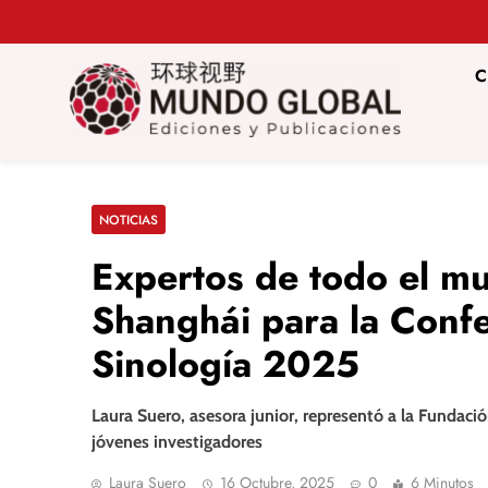
Saltar
al
contenido
C
Mundo Glob
Revista de información del Grupo Cátedra China
NOTICIAS
Expertos de todo el m
Shanghái para la Conf
Sinología 2025
Laura Suero, asesora junior, representó a la Fundaci
jóvenes investigadores
Laura Suero
16 Octubre, 2025
0
6 Minutos