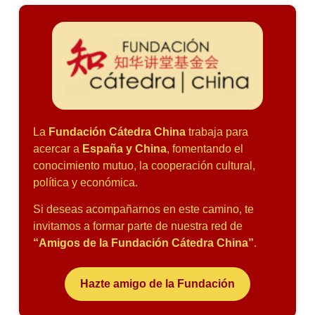
La
Fundación Cátedra China
trabaja para
acercar a
España y China
, fomentando el
conocimiento mutuo, la cooperación cultural,
política y económica.
Si deseas acompañarnos en este camino, te
invitamos a formar parte de nuestra red de
“Amigos de la Fundación Cátedra China”
.
Hazte amigo de la Fundación