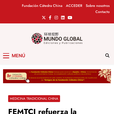
Saltar
Fundación Cátedra China
ACCEDER
Sobre nosotros
al
Contacto
contenido
Mundo Global
Revista de información del Grupo Cátedra
MENÚ
China
MEDICINA TRADICIONAL CHINA
FEMTCI refuerza la