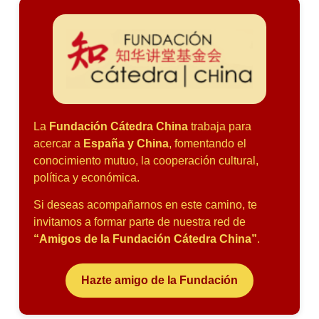
La
Fundación Cátedra China
trabaja para
acercar a
España y China
, fomentando el
conocimiento mutuo, la cooperación cultural,
política y económica.
Si deseas acompañarnos en este camino, te
invitamos a formar parte de nuestra red de
“Amigos de la Fundación Cátedra China”
.
Hazte amigo de la Fundación