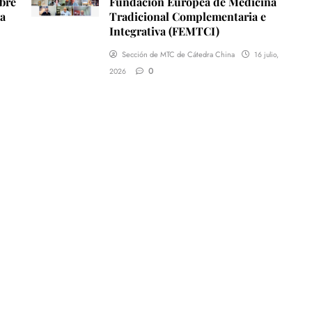
mbre
Fundación Europea de Medicina
na
Tradicional Complementaria e
Integrativa (FEMTCI)
Sección de MTC de Cátedra China
16 julio,
0
2026