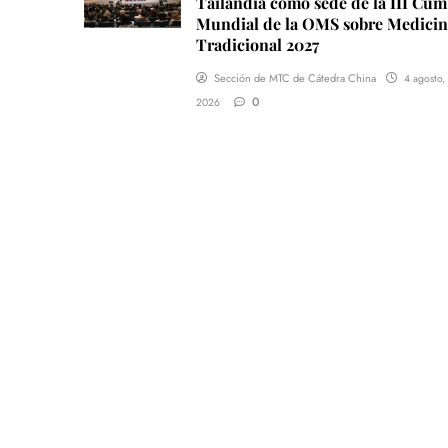
Tailandia como sede de la III Cu
Mundial de la OMS sobre Medici
Tradicional 2027
Sección de MTC de Cátedra China
4 agosto,
0
2026