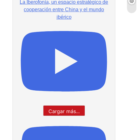
La Iberofonía, un espacio estratégico de
cooperación entre China y el mundo
ibérico
Cargar más...