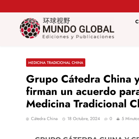
Saltar
al
contenido
C
Mundo Glob
Revista de información del Grupo Cátedra China
MEDICINA TRADICIONAL CHINA
Grupo Cátedra China 
firman un acuerdo para
Medicina Tradicional C
Cátedra China
18 Octubre, 2024
0
5 Minuto