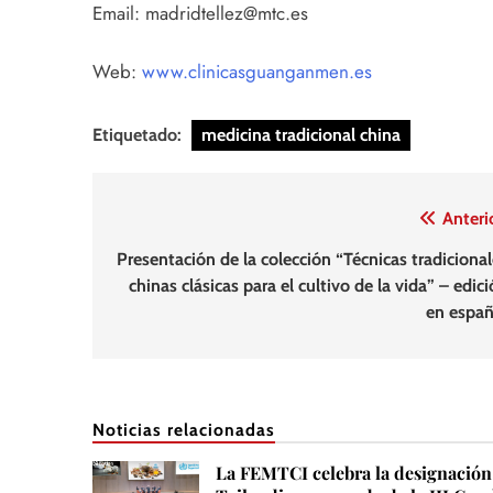
Email: madridtellez@mtc.es
Web:
www.clinicasguanganmen.es
Etiquetado:
medicina tradicional china
Navegación
Anteri
de
Presentación de la colección “Técnicas tradicional
chinas clásicas para el cultivo de la vida” – edic
entradas
en españ
Noticias relacionadas
La FEMTCI celebra la designación