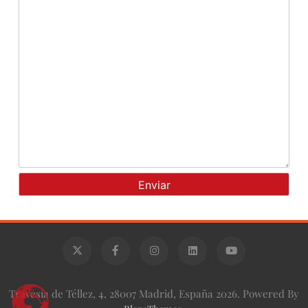
Travesía de Téllez, 4, 28007 Madrid, España 2026. Powered By