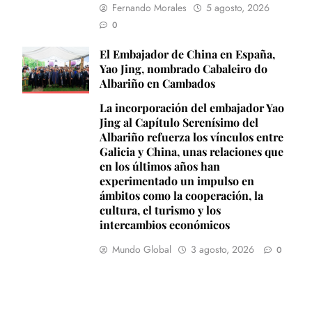
Fernando Morales
5 agosto, 2026
0
El Embajador de China en España,
Yao Jing, nombrado Cabaleiro do
Albariño en Cambados
La incorporación del embajador Yao
Jing al Capítulo Serenísimo del
Albariño refuerza los vínculos entre
Galicia y China, unas relaciones que
en los últimos años han
experimentado un impulso en
ámbitos como la cooperación, la
cultura, el turismo y los
intercambios económicos
Mundo Global
3 agosto, 2026
0