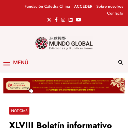
Saltar
Fundación Cátedra China
ACCEDER
Sobre nosotros
al
Contacto
contenido
Mundo Global
Revista de información del Grupo Cátedra
MENÚ
China
NOTICIAS
XLVIII Boletín informativo