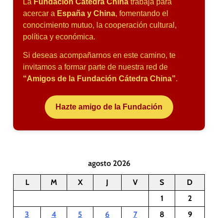
La
Fundación Cátedra China
trabaja para
acercar a
España y China
, fomentando el
conocimiento mutuo, la cooperación cultural,
política y económica.
Si deseas acompañarnos en este camino, te
invitamos a formar parte de nuestra red de
“Amigos de la Fundación Cátedra China”
.
Hazte amigo de la Fundación
agosto 2026
L
M
X
J
V
S
D
1
2
3
4
5
6
7
8
9