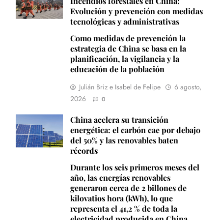
Incendios forestales en China:
Evolución y prevención con medidas
tecnológicas y administrativas
Como medidas de prevención la
estrategia de China se basa en la
planificación, la vigilancia y la
educación de la población
Julián Briz e Isabel de Felipe
6 agosto,
2026
0
China acelera su transición
energética: el carbón cae por debajo
del 50% y las renovables baten
récords
Durante los seis primeros meses del
año, las energías renovables
generaron cerca de 2 billones de
kilovatios hora (kWh), lo que
representa el 41,2 % de toda la
electricidad producida en China