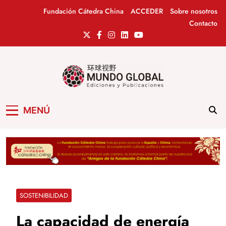
Saltar
Fundación Cátedra China
ACCEDER
Sobre nosotros
al
Contacto
contenido
Mundo Global
Revista de información del Grupo Cátedra
MENÚ
China
SOSTENIBILIDAD
La capacidad de energía