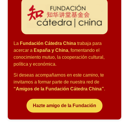
La
Fundación Cátedra China
trabaja para
acercar a
España y China
, fomentando el
conocimiento mutuo, la cooperación cultural,
política y económica.
Si deseas acompañarnos en este camino, te
invitamos a formar parte de nuestra red de
“Amigos de la Fundación Cátedra China”
.
Hazte amigo de la Fundación