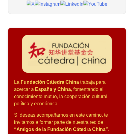
La
Fundación Cátedra China
trabaja para
acercar a
España y China
, fomentando el
conocimiento mutuo, la cooperación cultural,
política y económica.
Si deseas acompañarnos en este camino, te
invitamos a formar parte de nuestra red de
“Amigos de la Fundación Cátedra China”
.