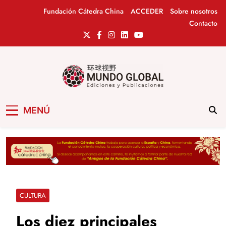
Saltar
Fundación Cátedra China
ACCEDER
Sobre nosotros
al
Contacto
contenido
Mundo Global
Revista de información del Grupo Cátedra
MENÚ
China
CULTURA
Los diez principales