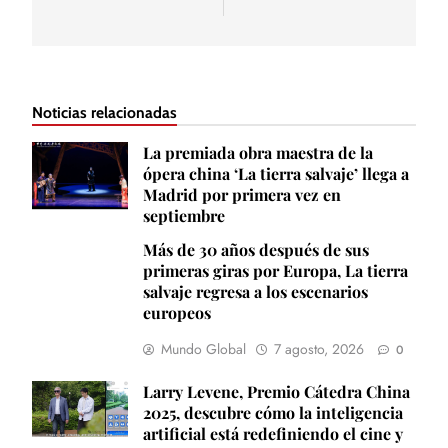
Noticias relacionadas
La premiada obra maestra de la
ópera china ‘La tierra salvaje’ llega a
Madrid por primera vez en
septiembre
Más de 30 años después de sus
primeras giras por Europa, La tierra
salvaje regresa a los escenarios
europeos
Mundo Global
7 agosto, 2026
0
Larry Levene, Premio Cátedra China
2025, descubre cómo la inteligencia
artificial está redefiniendo el cine y