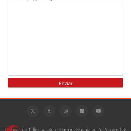
Travesía de Téllez, 4, 28007 Madrid, España 2026. Powered By