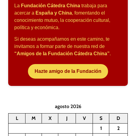
La
Fundación Cátedra China
trabaja para
acercar a
España y China
, fomentando el
conocimiento mutuo, la cooperación cultural,
política y económica.
Si deseas acompañarnos en este camino, te
invitamos a formar parte de nuestra red de
“Amigos de la Fundación Cátedra China”
.
Hazte amigo de la Fundación
agosto 2026
L
M
X
J
V
S
D
1
2