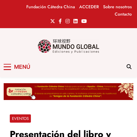
Saltar
Fundación Cátedra China
ACCEDER
Sobre nosotros
al
Contacto
contenido
Mundo Global
Revista de información del Grupo Cátedra
MENÚ
China
EVENTOS
Presentación del libro y