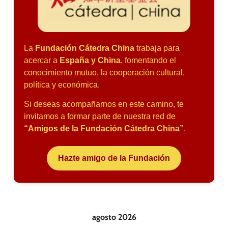
La
Fundación Cátedra China
trabaja para
acercar a
España y China
, fomentando el
conocimiento mutuo, la cooperación cultural,
política y económica.
Si deseas acompañarnos en este camino, te
invitamos a formar parte de nuestra red de
“Amigos de la Fundación Cátedra China”
.
Hazte amigo de la Fundación
agosto 2026