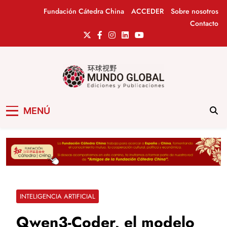
Saltar
Fundación Cátedra China
ACCEDER
Sobre nosotros
al
Contacto
contenido
Mundo Global
Revista de información del Grupo Cátedra
MENÚ
China
INTELIGENCIA ARTIFICIAL
Qwen3-Coder, el modelo