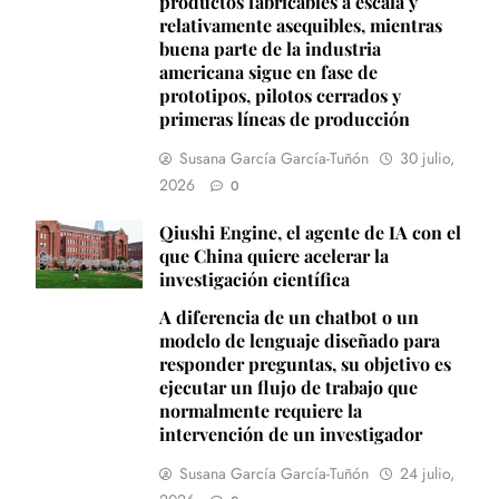
productos fabricables a escala y
relativamente asequibles, mientras
buena parte de la industria
americana sigue en fase de
prototipos, pilotos cerrados y
primeras líneas de producción
Susana García García-Tuñón
30 julio,
2026
0
Qiushi Engine, el agente de IA con el
que China quiere acelerar la
investigación científica
A diferencia de un chatbot o un
modelo de lenguaje diseñado para
responder preguntas, su objetivo es
ejecutar un flujo de trabajo que
normalmente requiere la
intervención de un investigador
Susana García García-Tuñón
24 julio,