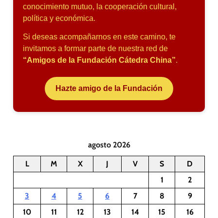
conocimiento mutuo, la cooperación cultural,
política y económica.
Si deseas acompañarnos en este camino, te
invitamos a formar parte de nuestra red de
“Amigos de la Fundación Cátedra China”
.
Hazte amigo de la Fundación
agosto 2026
L
M
X
J
V
S
D
1
2
3
4
5
6
7
8
9
10
11
12
13
14
15
16