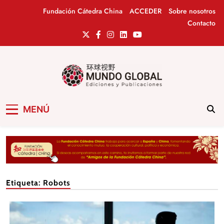
Saltar
Fundación Cátedra China
ACCEDER
Sobre nosotros
al
Contacto
contenido
Mundo Global
Revista de información del Grupo Cátedra
MENÚ
China
Etiqueta:
Robots