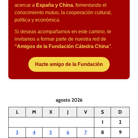
acercar a
España y China
, fomentando el
conocimiento mutuo, la cooperación cultural,
política y económica.
Si deseas acompañarnos en este camino, te
invitamos a formar parte de nuestra red de
“Amigos de la Fundación Cátedra China”
.
Hazte amigo de la Fundación
agosto 2026
L
M
X
J
V
S
D
1
2
3
4
5
6
7
8
9