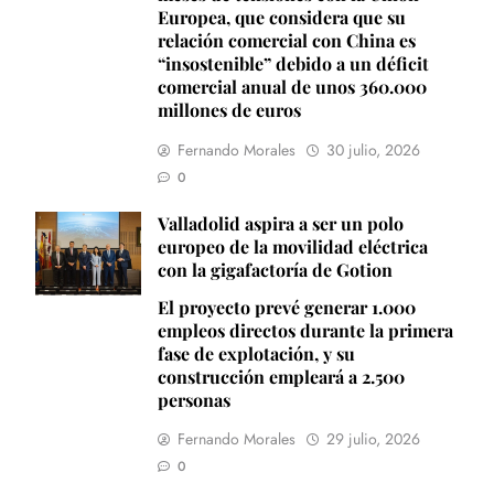
Europea, que considera que su
relación comercial con China es
“insostenible” debido a un déficit
comercial anual de unos 360.000
millones de euros
Fernando Morales
30 julio, 2026
0
Valladolid aspira a ser un polo
europeo de la movilidad eléctrica
con la gigafactoría de Gotion
El proyecto prevé generar 1.000
empleos directos durante la primera
fase de explotación, y su
construcción empleará a 2.500
personas
Fernando Morales
29 julio, 2026
0