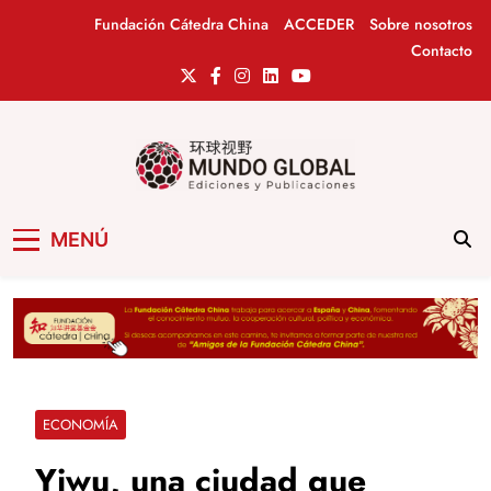
Saltar
Fundación Cátedra China
ACCEDER
Sobre nosotros
al
Contacto
contenido
Mundo Global
Revista de información del Grupo Cátedra
MENÚ
China
ECONOMÍA
Yiwu, una ciudad que