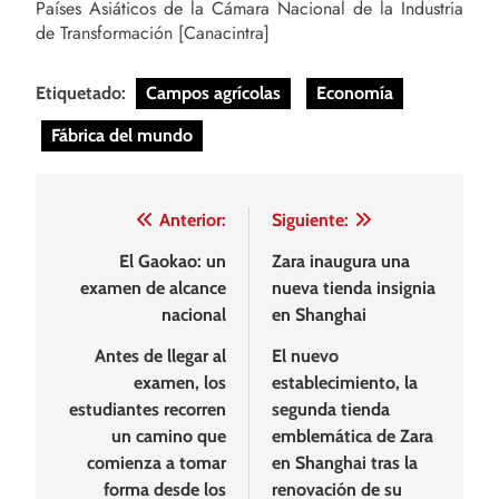
Países Asiáticos de la Cámara Nacional de la Industria
de Transformación [Canacintra]
Etiquetado:
Campos agrícolas
Economía
Fábrica del mundo
Navegación
Anterior:
Siguiente:
de
El Gaokao: un
Zara inaugura una
examen de alcance
nueva tienda insignia
entradas
nacional
en Shanghai
Antes de llegar al
El nuevo
examen, los
establecimiento, la
estudiantes recorren
segunda tienda
un camino que
emblemática de Zara
comienza a tomar
en Shanghai tras la
forma desde los
renovación de su