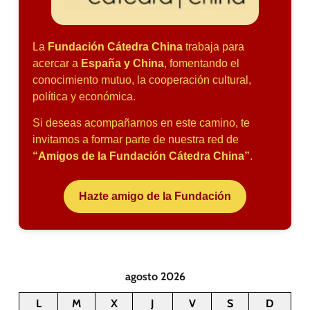
La
Fundación Cátedra China
trabaja para
acercar a
España y China
, fomentando el
conocimiento mutuo, la cooperación cultural,
política y económica.
Si deseas acompañarnos en este camino, te
invitamos a formar parte de nuestra red de
“Amigos de la Fundación Cátedra China”
.
Hazte amigo de la Fundación
agosto 2026
L
M
X
J
V
S
D