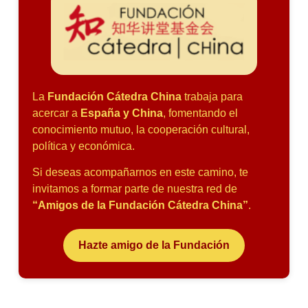
La
Fundación Cátedra China
trabaja para
acercar a
España y China
, fomentando el
conocimiento mutuo, la cooperación cultural,
política y económica.
Si deseas acompañarnos en este camino, te
invitamos a formar parte de nuestra red de
“Amigos de la Fundación Cátedra China”
.
Hazte amigo de la Fundación