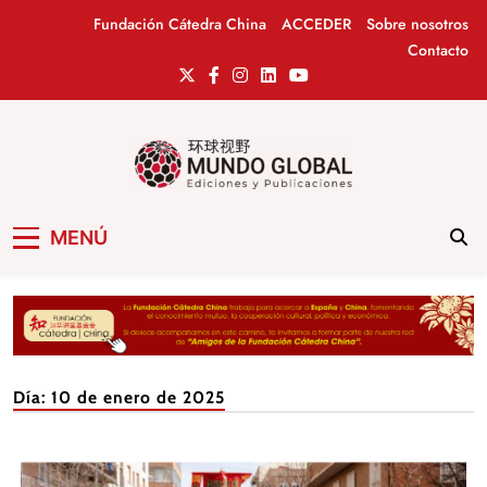
Saltar
Fundación Cátedra China
ACCEDER
Sobre nosotros
al
Contacto
contenido
Mundo Global
Revista de información del Grupo Cátedra
MENÚ
China
Día:
10 de enero de 2025