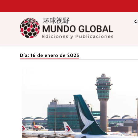
Saltar
al
contenido
C
Mundo Glob
Revista de información del Grupo Cátedra China
Día:
16 de enero de 2025