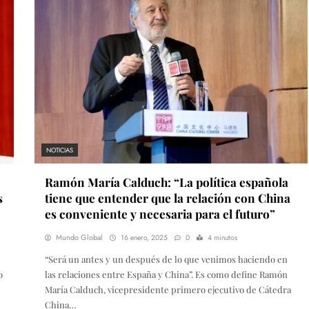
NOTICIAS
Ramón María Calduch: “La política española
s
tiene que entender que la relación con China
es conveniente y necesaria para el futuro”
Mundo Global
16 enero, 2025
0
4 minutos
“Será un antes y un después de lo que venimos haciendo en
o
las relaciones entre España y China”. Es como define Ramón
María Calduch, vicepresidente primero ejecutivo de Cátedra
China…