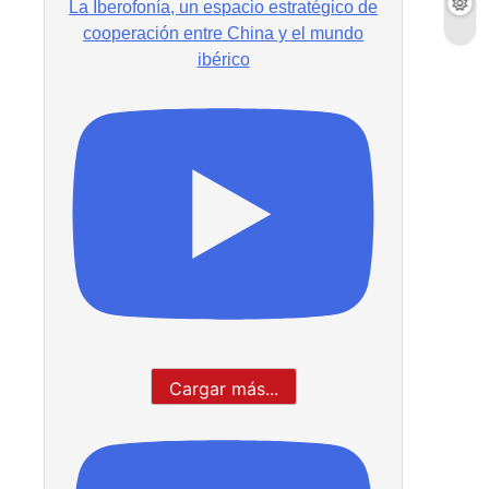
La Iberofonía, un espacio estratégico de
cooperación entre China y el mundo
ibérico
Cargar más...