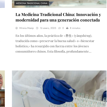
MEDICINA TRADICIONAL CHINA
La Medicina Tradicional China: Innovación y
modernidad para una generación conectada
Mireia Masip
16 enero, 2025
0
8 minutos
En los últimos años, la práctica de «养生» (yǎngshēng),
traducida como «preservar la buena salud» o «bienestar
holístico,» ha resurgido con fuerza entre los jóvenes
consumidores chinos. Esta filosofía, profundamente…