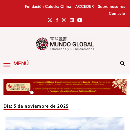
Saltar
Fundación Cátedra China
ACCEDER
Sobre nosotros
al
Contacto
contenido
Mundo Global
Revista de información del Grupo Cátedra
MENÚ
China
Día:
5 de noviembre de 2025