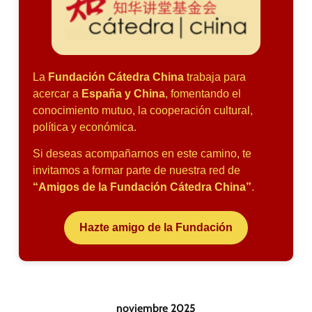
La
Fundación Cátedra China
trabaja para
acercar a
España y China
, fomentando el
conocimiento mutuo, la cooperación cultural,
política y económica.
Si deseas acompañarnos en este camino, te
invitamos a formar parte de nuestra red de
“Amigos de la Fundación Cátedra China”
.
Hazte amigo de la Fundación
noviembre 2025