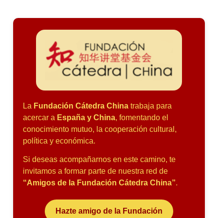
La
Fundación Cátedra China
trabaja para
acercar a
España y China
, fomentando el
conocimiento mutuo, la cooperación cultural,
política y económica.
Si deseas acompañarnos en este camino, te
invitamos a formar parte de nuestra red de
“Amigos de la Fundación Cátedra China”
.
Hazte amigo de la Fundación