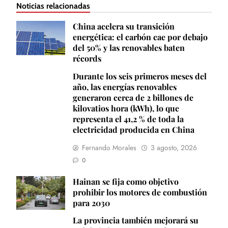
Noticias relacionadas
China acelera su transición
energética: el carbón cae por debajo
del 50% y las renovables baten
récords
Durante los seis primeros meses del
año, las energías renovables
generaron cerca de 2 billones de
kilovatios hora (kWh), lo que
representa el 41,2 % de toda la
electricidad producida en China
Fernando Morales
3 agosto, 2026
0
Hainan se fija como objetivo
prohibir los motores de combustión
para 2030
La provincia también mejorará su