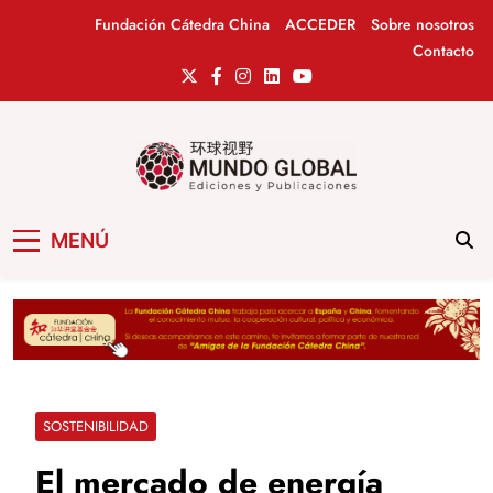
Saltar
Fundación Cátedra China
ACCEDER
Sobre nosotros
al
Contacto
contenido
Mundo Global
Revista de información del Grupo Cátedra
MENÚ
China
SOSTENIBILIDAD
El mercado de energía