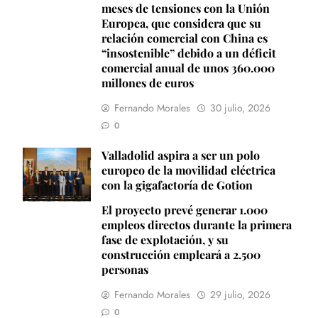
meses de tensiones con la Unión
Europea, que considera que su
relación comercial con China es
“insostenible” debido a un déficit
comercial anual de unos 360.000
millones de euros
Fernando Morales
30 julio, 2026
0
Valladolid aspira a ser un polo
europeo de la movilidad eléctrica
con la gigafactoría de Gotion
El proyecto prevé generar 1.000
empleos directos durante la primera
fase de explotación, y su
construcción empleará a 2.500
personas
Fernando Morales
29 julio, 2026
0