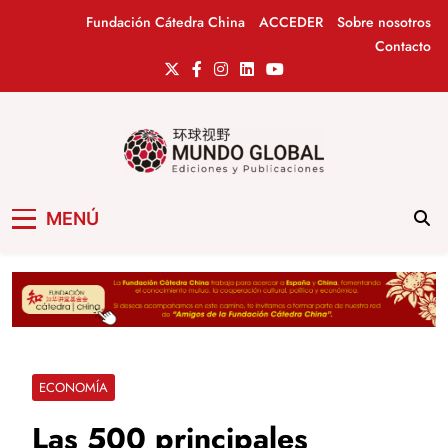
Saltar
Fundación Cátedra China
ACCEDER
Sobre nosotros
al
Contacto
contenido
Mundo Global
Revista de información del Grupo Cátedra
MENÚ
China
ECONOMÍA
Las 500 principales