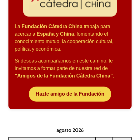
La
Fundación Cátedra China
trabaja para
acercar a
España y China
, fomentando el
conocimiento mutuo, la cooperación cultural,
política y económica.
Si deseas acompañarnos en este camino, te
invitamos a formar parte de nuestra red de
“Amigos de la Fundación Cátedra China”
.
Hazte amigo de la Fundación
agosto 2026