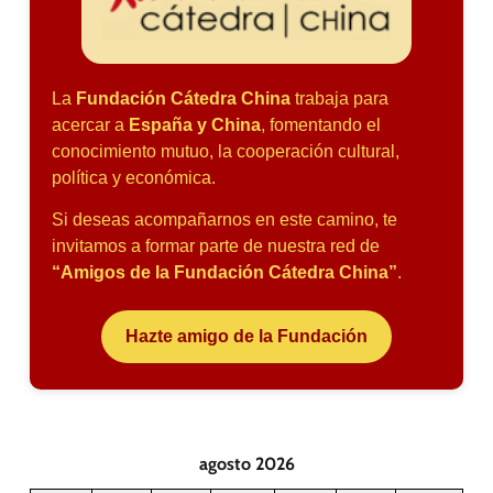
La
Fundación Cátedra China
trabaja para
acercar a
España y China
, fomentando el
conocimiento mutuo, la cooperación cultural,
política y económica.
Si deseas acompañarnos en este camino, te
invitamos a formar parte de nuestra red de
“Amigos de la Fundación Cátedra China”
.
Hazte amigo de la Fundación
agosto 2026