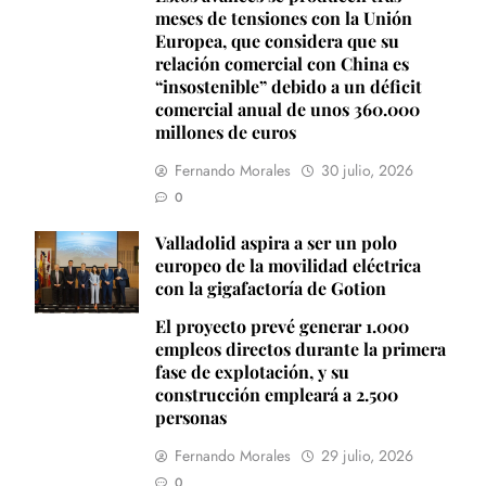
meses de tensiones con la Unión
Europea, que considera que su
relación comercial con China es
“insostenible” debido a un déficit
comercial anual de unos 360.000
millones de euros
Fernando Morales
30 julio, 2026
0
Valladolid aspira a ser un polo
europeo de la movilidad eléctrica
con la gigafactoría de Gotion
El proyecto prevé generar 1.000
empleos directos durante la primera
fase de explotación, y su
construcción empleará a 2.500
personas
Fernando Morales
29 julio, 2026
0