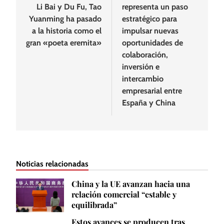
Li Bai y Du Fu, Tao
representa un paso
Yuanming ha pasado
estratégico para
a la historia como el
impulsar nuevas
gran «poeta eremita»
oportunidades de
colaboración,
inversión e
intercambio
empresarial entre
España y China
Noticias relacionadas
China y la UE avanzan hacia una
relación comercial “estable y
equilibrada”
Estos avances se producen tras