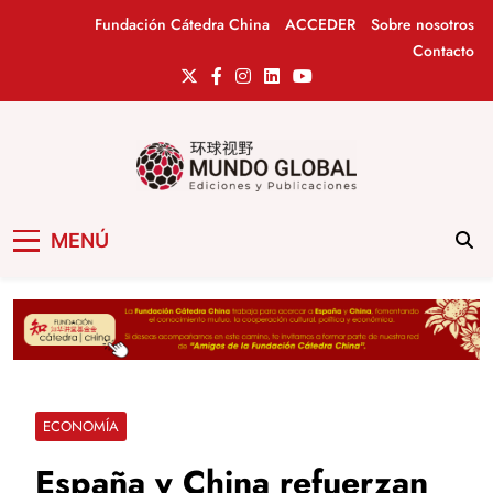
Saltar
Fundación Cátedra China
ACCEDER
Sobre nosotros
al
Contacto
contenido
Mundo Global
Revista de información del Grupo Cátedra
MENÚ
China
ECONOMÍA
España y China refuerzan