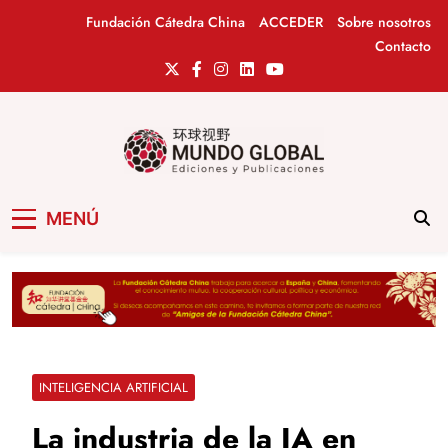
Saltar
Fundación Cátedra China
ACCEDER
Sobre nosotros
al
Contacto
contenido
Mundo Global
Revista de información del Grupo Cátedra
MENÚ
China
INTELIGENCIA ARTIFICIAL
La industria de la IA en