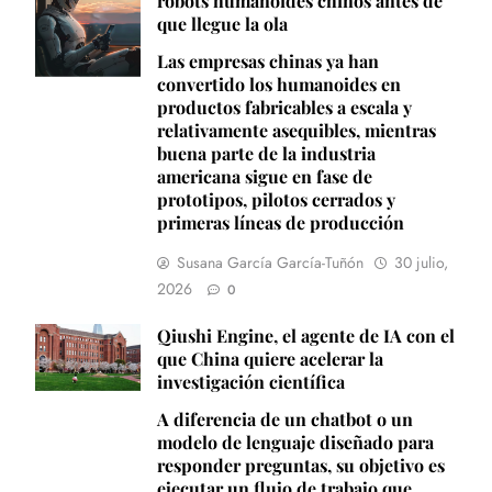
robots humanoides chinos antes de
que llegue la ola
Las empresas chinas ya han
convertido los humanoides en
productos fabricables a escala y
relativamente asequibles, mientras
buena parte de la industria
americana sigue en fase de
prototipos, pilotos cerrados y
primeras líneas de producción
Susana García García-Tuñón
30 julio,
2026
0
Qiushi Engine, el agente de IA con el
que China quiere acelerar la
investigación científica
A diferencia de un chatbot o un
modelo de lenguaje diseñado para
responder preguntas, su objetivo es
ejecutar un flujo de trabajo que