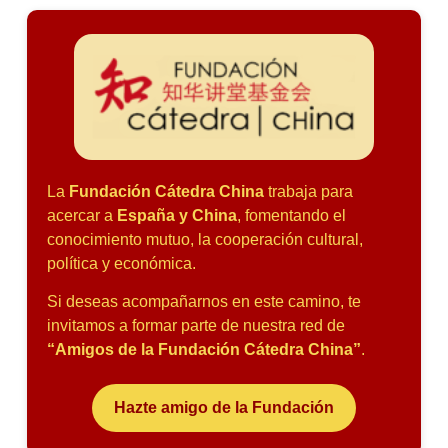
La
Fundación Cátedra China
trabaja para
acercar a
España y China
, fomentando el
conocimiento mutuo, la cooperación cultural,
política y económica.
Si deseas acompañarnos en este camino, te
invitamos a formar parte de nuestra red de
“Amigos de la Fundación Cátedra China”
.
Hazte amigo de la Fundación