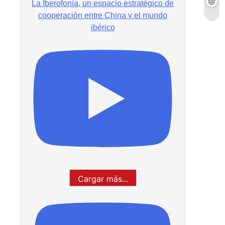
La Iberofonía, un espacio estratégico de
cooperación entre China y el mundo
ibérico
Cargar más...