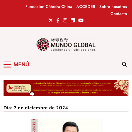
Saltar
Fundación Cátedra China
ACCEDER
Sobre nosotros
al
Contacto
contenido
Mundo Global
Revista de información del Grupo Cátedra
MENÚ
China
Día:
2 de diciembre de 2024