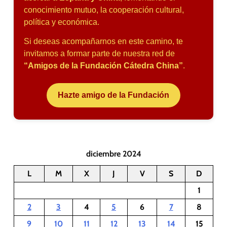
conocimiento mutuo, la cooperación cultural,
política y económica.
Si deseas acompañarnos en este camino, te
invitamos a formar parte de nuestra red de
“Amigos de la Fundación Cátedra China”
.
Hazte amigo de la Fundación
diciembre 2024
L
M
X
J
V
S
D
1
2
3
4
5
6
7
8
9
10
11
12
13
14
15