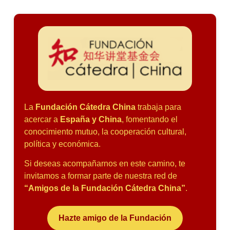
La
Fundación Cátedra China
trabaja para
acercar a
España y China
, fomentando el
conocimiento mutuo, la cooperación cultural,
política y económica.
Si deseas acompañarnos en este camino, te
invitamos a formar parte de nuestra red de
“Amigos de la Fundación Cátedra China”
.
Hazte amigo de la Fundación