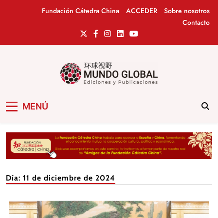
Saltar
Fundación Cátedra China
ACCEDER
Sobre nosotros
al
Contacto
contenido
Mundo Global
Revista de información del Grupo Cátedra
MENÚ
China
Día:
11 de diciembre de 2024