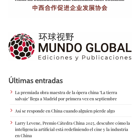
Últimas entradas
La premiada obra maestra de la ópera china ‘La tierra
salvaje’ llega a Madrid por primera vez en septiembre
Así se responde en China cuando alguien pierde algo
Larry Levene, Premio Cátedra China 2025, descubre cómo la
inteligencia artificial está redefiniendo el cine y la industria
en China