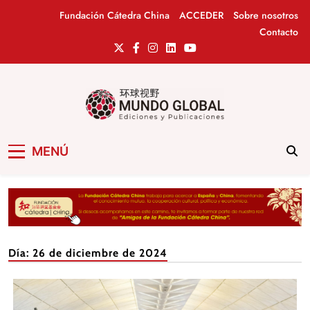
Saltar
Fundación Cátedra China
ACCEDER
Sobre nosotros
al
Contacto
contenido
Mundo Global
Revista de información del Grupo Cátedra
MENÚ
China
Día:
26 de diciembre de 2024