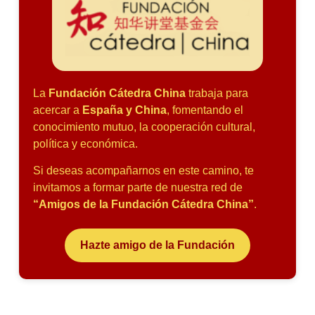
La
Fundación Cátedra China
trabaja para
acercar a
España y China
, fomentando el
conocimiento mutuo, la cooperación cultural,
política y económica.
Si deseas acompañarnos en este camino, te
invitamos a formar parte de nuestra red de
“Amigos de la Fundación Cátedra China”
.
Hazte amigo de la Fundación