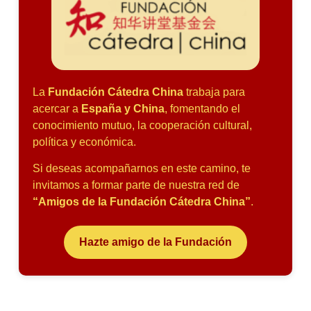
La
Fundación Cátedra China
trabaja para
acercar a
España y China
, fomentando el
conocimiento mutuo, la cooperación cultural,
política y económica.
Si deseas acompañarnos en este camino, te
invitamos a formar parte de nuestra red de
“Amigos de la Fundación Cátedra China”
.
Hazte amigo de la Fundación