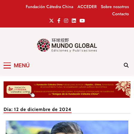
Saltar
Fundación Cátedra China
ACCEDER
Sobre nosotros
al
Contacto
contenido
Mundo Global
Revista de información del Grupo Cátedra
MENÚ
China
Día:
12 de diciembre de 2024