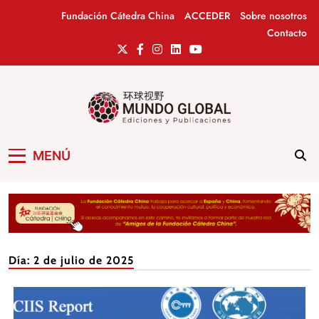
Saltar
Fundación Cátedra China
ACCEDER
Sobre nosotros
al
Contacto
contenido
Mundo Global
Revista de información del Grupo Cátedra
MENÚ
China
Día:
2 de julio de 2025