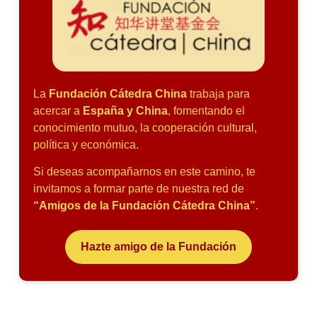
La
Fundación Cátedra China
trabaja para
acercar a
España y China
, fomentando el
conocimiento mutuo, la cooperación cultural,
política y económica.
Si deseas acompañarnos en este camino, te
invitamos a formar parte de nuestra red de
“Amigos de la Fundación Cátedra China”
.
Hazte amigo de la Fundación