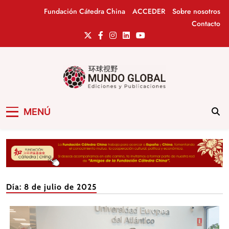
Saltar
Fundación Cátedra China
ACCEDER
Sobre nosotros
al
Contacto
contenido
Mundo Global
Revista de información del Grupo Cátedra
MENÚ
China
Día:
8 de julio de 2025