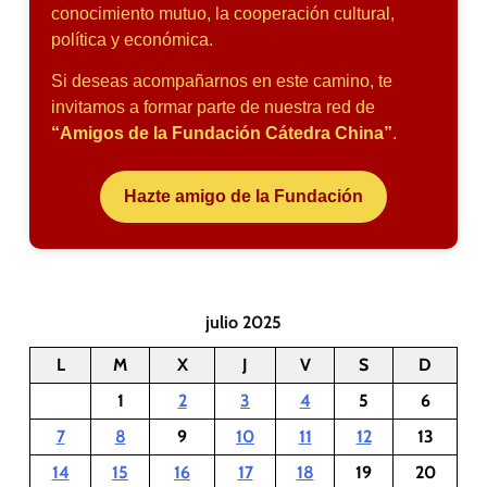
conocimiento mutuo, la cooperación cultural,
política y económica.
Si deseas acompañarnos en este camino, te
invitamos a formar parte de nuestra red de
“Amigos de la Fundación Cátedra China”
.
Hazte amigo de la Fundación
julio 2025
L
M
X
J
V
S
D
1
2
3
4
5
6
7
8
9
10
11
12
13
14
15
16
17
18
19
20