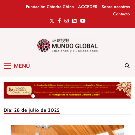
Saltar
Fundación Cátedra China
ACCEDER
Sobre nosotros
al
Contacto
contenido
Mundo Global
Revista de información del Grupo Cátedra
MENÚ
China
Día:
28 de julio de 2025