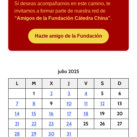
Si deseas acompañarnos en este camino, te
invitamos a formar parte de nuestra red de
“Amigos de la Fundación Cátedra China”
.
Hazte amigo de la Fundación
julio 2025
L
M
X
J
V
S
D
1
2
3
4
5
6
7
8
9
10
11
12
13
14
15
16
17
18
19
20
21
22
23
24
25
26
27
28
29
30
31