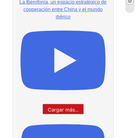
La Iberofonía, un espacio estratégico de
cooperación entre China y el mundo
ibérico
Cargar más...