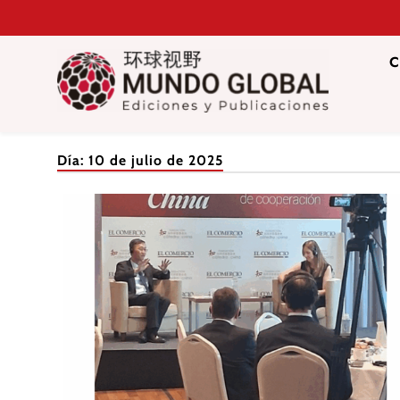
Saltar
al
contenido
C
Mundo Glob
Revista de información del Grupo Cátedra China
Día:
10 de julio de 2025