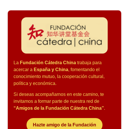
La
Fundación Cátedra China
trabaja para
acercar a
España y China
, fomentando el
conocimiento mutuo, la cooperación cultural,
política y económica.
Si deseas acompañarnos en este camino, te
invitamos a formar parte de nuestra red de
“Amigos de la Fundación Cátedra China”
.
Hazte amigo de la Fundación