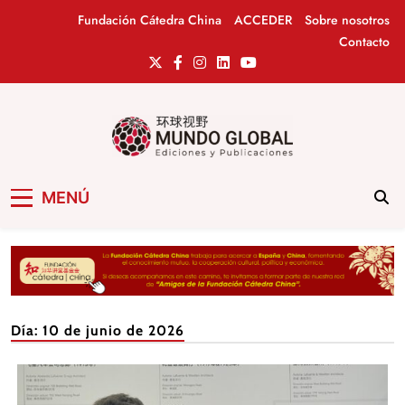
Saltar
Fundación Cátedra China
ACCEDER
Sobre nosotros
al
Contacto
contenido
Mundo Global
Revista de información del Grupo Cátedra
MENÚ
China
Día:
10 de junio de 2026